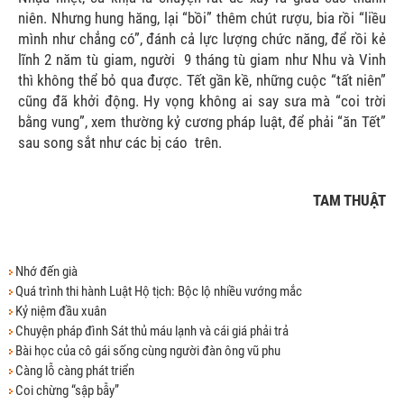
niên. Nhưng hung hăng, lại “bồi” thêm chút rượu, bia rồi “liều
mình như chẳng có”, đánh cả lực lượng chức năng, để rồi kẻ
lĩnh 2 năm tù giam, người
9 tháng tù giam như Nhu và Vinh
thì không thể bỏ qua được. Tết gần kề, những cuộc “tất niên”
cũng đã khởi động. Hy vọng không ai say sưa mà “coi trời
bằng vung”, xem thường kỷ cương pháp luật, để phải “ăn Tết”
sau song sắt như các bị cáo
trên.
TAM THUẬT
Nhớ đến già
Quá trình thi hành Luật Hộ tịch: Bộc lộ nhiều vướng mắc
Kỷ niệm đầu xuân
Chuyện pháp đình Sát thủ máu lạnh và cái giá phải trả
Bài học của cô gái sống cùng người đàn ông vũ phu
Càng lỗ càng phát triển
Coi chừng “sập bẫy”