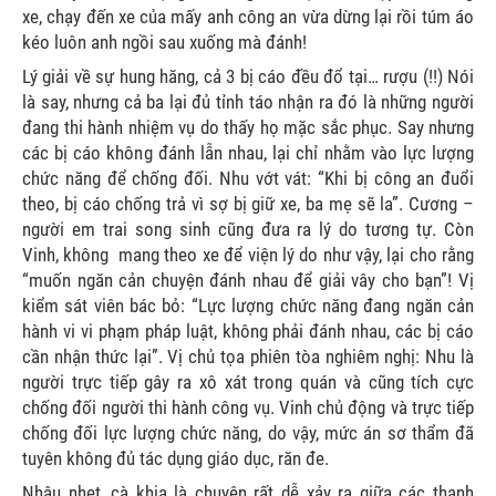
xe, chạy đến xe của mấy anh công an vừa dừng lại rồi túm áo
kéo luôn anh ngồi sau xuống mà đánh!
Lý giải về sự hung hăng, cả 3 bị cáo đều đổ tại… rượu (!!) Nói
là say, nhưng cả ba lại đủ tỉnh táo nhận ra đó là những người
đang thi hành nhiệm vụ do thấy họ mặc sắc phục. Say nhưng
các bị cáo không đánh lẫn nhau, lại chỉ nhằm vào lực lượng
chức năng để chống đối. Nhu vớt vát: “Khi bị công an đuổi
theo, bị cáo chống trả vì sợ bị giữ xe, ba mẹ sẽ la”. Cương –
người em trai song sinh cũng đưa ra lý do tương tự. Còn
Vinh, không
mang theo xe để viện lý do như vậy, lại cho rằng
“muốn ngăn cản chuyện đánh nhau để giải vây cho bạn”! Vị
kiểm sát viên bác bỏ: “Lực lượng chức năng đang ngăn cản
hành vi vi phạm pháp luật, không phải đánh nhau, các bị cáo
cần nhận thức lại”. Vị chủ tọa phiên tòa nghiêm nghị: Nhu là
người trực tiếp gây ra xô xát trong quán và cũng tích cực
chống đối người thi hành công vụ. Vinh chủ động và trực tiếp
chống đối lực lượng chức năng, do vậy, mức án sơ thẩm đã
tuyên không đủ tác dụng giáo dục, răn đe.
Nhậu nhẹt, cà khịa là chuyện rất dễ xảy ra giữa các thanh