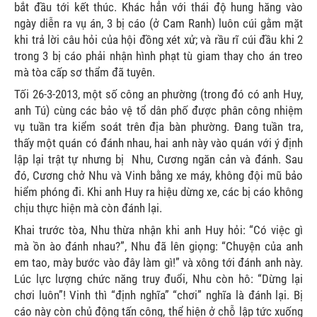
bắt đầu tới kết thúc. Khác hẳn với thái độ hung hăng vào
ngày diễn ra vụ án, 3 bị cáo (ở Cam Ranh) luôn cúi gằm mặt
khi trả lời câu hỏi của hội đồng xét xử; và rầu rĩ cúi đầu khi 2
trong 3 bị cáo phải nhận hình phạt tù giam thay cho án treo
mà tòa cấp sơ thẩm đã tuyên.
Tối 26-3-2013, một số công an phường (trong đó có anh Huy,
anh Tú) cùng các bảo vệ tổ dân phố được phân công nhiệm
vụ tuần tra kiểm soát trên địa bàn phường. Đang tuần tra,
thấy một quán có đánh nhau, hai anh này vào quán với ý định
lập lại trật tự nhưng bị
Nhu, Cương ngăn cản và đánh. Sau
đó, Cương chở Nhu và Vinh bằng xe máy, không đội mũ bảo
hiểm phóng đi. Khi anh Huy ra hiệu dừng xe, các bị cáo không
chịu thực hiện mà còn đánh lại.
Khai trước tòa, Nhu thừa nhận khi anh Huy hỏi: “Có việc gì
mà ồn ào đánh nhau?”, Nhu đã lên giọng: “Chuyện của anh
em tao, mày bước vào đây làm gì!” và xông tới đánh anh này.
Lúc lực lượng chức năng truy đuổi, Nhu còn hô: “Dừng lại
chơi luôn”! Vinh thì “định nghĩa” “chơi” nghĩa là đánh lại. Bị
cáo này còn chủ động tấn công, thể hiện ở chỗ lập tức xuống